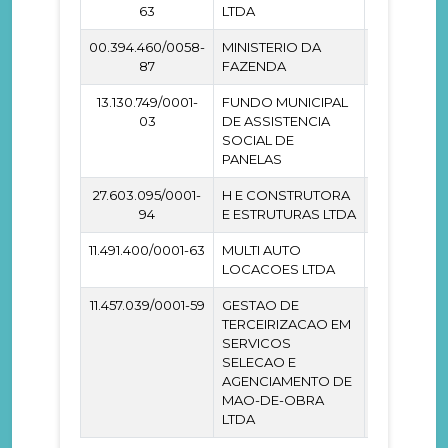
63
LTDA
00.394.460/0058-
MINISTERIO DA
2.506.257
87
FAZENDA
13.130.749/0001-
FUNDO MUNICIPAL
3.150.000
03
DE ASSISTENCIA
SOCIAL DE
PANELAS
27.603.095/0001-
H E CONSTRUTORA
3.825.156
94
E ESTRUTURAS LTDA
11.491.400/0001-63
MULTI AUTO
2.100.000
LOCACOES LTDA
11.457.039/0001-59
GESTAO DE
2.503.321
TERCEIRIZACAO EM
SERVICOS
SELECAO E
AGENCIAMENTO DE
MAO-DE-OBRA
LTDA