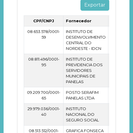
CPF/CNPJ
Fornecedor
Empenha
08.653.578/0001-
INSTITUTO DE
6.017.774
59
DESENVOLVIMENTO
CENTRAL DO
NORDESTE - IDCN
08.811.496/0001-
INSTITUTO DE
4.513.018
95
PREVIDENCIA DOS
SERVIDORES
MUNICIPAIS DE
PANELAS
09.209.700/0001-
POSTO SERAFIM
2.013.947
65
PANELAS LTDA
29.979.036/0001-
INSTITUTO
3.532.617
40
NACIONAL DO
SEGURO SOCIAL
08.513.512/0001-
GRAFICA FONSECA
1.679.704