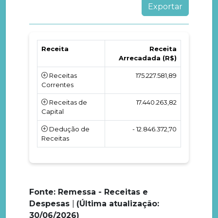
Receita
Receita
Arrecadada (R$)
Receitas
175.227.581,89
Correntes
Receitas de
17.440.263,82
Capital
Dedução de
- 12.846.372,70
Receitas
Fonte: Remessa - Receitas e
Despesas
|
(Última atualização:
30/06/2026)