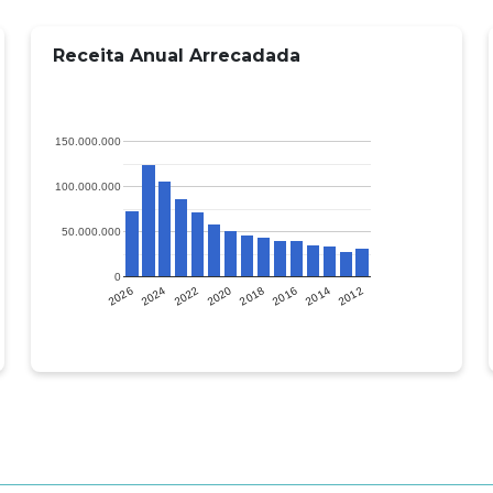
Receita Anual Arrecadada
150.000.000
100.000.000
50.000.000
0
2012
2016
2020
2024
2014
2018
2022
2026