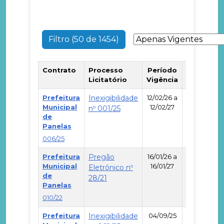
Filtro (50 de 1454)
Contrato
Processo
Período
Especific
Licitatório
Vigência
Objeto
Prefeitura
Inexigibilidade
12/02/26 a
Municipal
12/02/27
nº 001/25
de
-
Panelas
006/25
Prefeitura
Pregão
16/01/26 a
Municipal
16/01/27
Eletrônico nº
de
-
28/21
Panelas
010/22
Prefeitura
Inexigibilidade
04/09/25