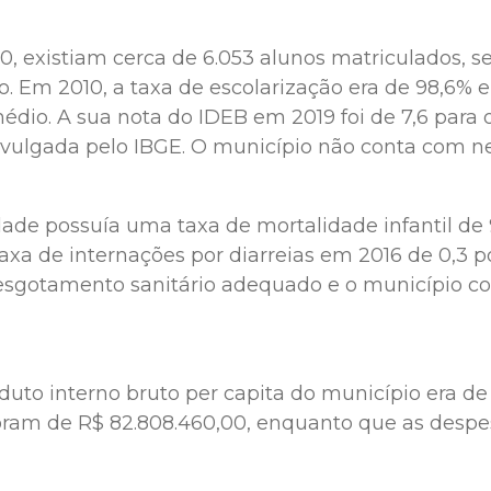
existiam cerca de 6.053 alunos matriculados, send
o. Em 2010, a taxa de escolarização era de 98,6%
io. A sua nota do IDEB em 2019 foi de 7,6 para os
 divulgada pelo IBGE. O município não conta com n
e possuía uma taxa de mortalidade infantil de 9,
xa de internações por diarreias em 2016 de 0,3 p
 esgotamento sanitário adequado e o município 
o interno bruto per capita do município era de R
 foram de R$ 82.808.460,00, enquanto que as des