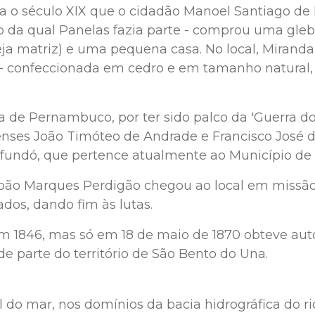
 para o século XIX que o cidadão Manoel Santiago 
 da qual Panelas fazia parte - comprou uma gleba
greja matriz) e uma pequena casa. No local, Mir
- confeccionada em cedro e em tamanho natural, t
 de Pernambuco, por ter sido palco da 'Guerra d
enses João Timóteo de Andrade e Francisco José d
afundó, que pertence atualmente ao Município de
 João Marques Perdigão chegou ao local em missão
ados, dando fim às lutas.
 em 1846, mas só em 18 de maio de 1870 obteve au
 parte do território de São Bento do Una.
 do mar, nos domínios da bacia hidrográfica do rio 