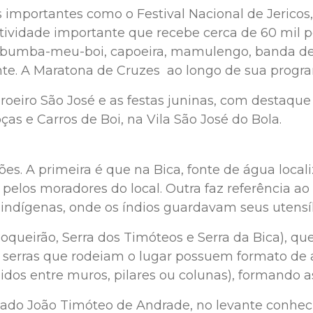
 importantes como o Festival Nacional de Jericos
stividade importante que recebe cerca de 60 mil p
, bumba-meu-boi, capoeira, mamulengo, banda de
te. A Maratona de Cruzes ao longo de sua progr
roeiro São José e as festas juninas, com destaque
ças e Carros de Boi, na Vila São José do Bola.
es. A primeira é que na Bica, fonte de água loca
pelos moradores do local. Outra faz referência ao
indígenas, onde os índios guardavam seus utensíl
o Boqueirão, Serra dos Timóteos e Serra da Bica), 
 serras que rodeiam o lugar possuem formato de
os entre muros, pilares ou colunas), formando as
ado João Timóteo de Andrade, no levante conhec