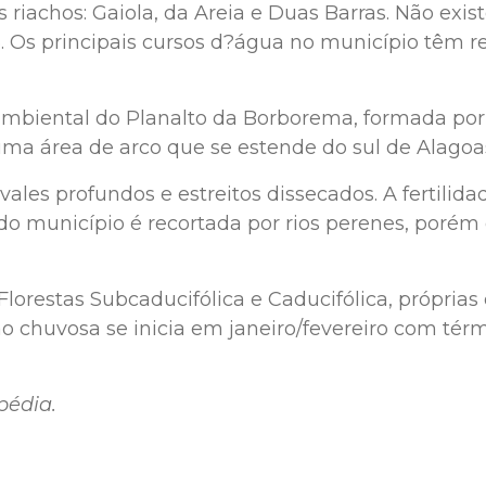
os riachos: Gaiola, da Areia e Duas Barras. Não e
. Os principais cursos d?água no município têm 
mbiental do Planalto da Borborema, formada por m
uma área de arco que se estende do sul de Alagoa
es profundos e estreitos dissecados. A fertilidad
do município é recortada por rios perenes, porém
orestas Subcaducifólica e Caducifólica, próprias 
ão chuvosa se inicia em janeiro/fevereiro com té
pédia.