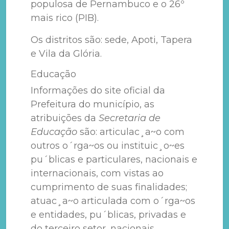
populosa de Pernambuco e o 26º
mais rico (PIB).
Os distritos são: sede, Apoti, Tapera
e Vila da Glória.
Educação
Informações do site oficial da
Prefeitura do município, as
atribuições da
Secretaria de
Educação
são: articulac¸a~o com
outros o´rga~os ou instituic¸o~es
pu´blicas e particulares, nacionais e
internacionais, com vistas ao
cumprimento de suas finalidades;
atuac¸a~o articulada com o´rga~os
e entidades, pu´blicas, privadas e
do terceiro setor, nacionais,