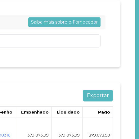
Saiba mais sobre o Fornecedor
enho
Empenhado
Liquidado
Pago
00316
379.073,99
379.073,99
379.073,99