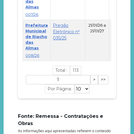
das
Almas
007/26
Prefeitura
Pregão
21/01/26 a
Municipal
21/01/27
Eletrônico nº
de Riacho
035/25
-
das
Almas
008/26
Total :
113
Por Página:
Fonte: Remessa - Contratações e
Obras
As informações aqui apresentadas refletem o conteúdo