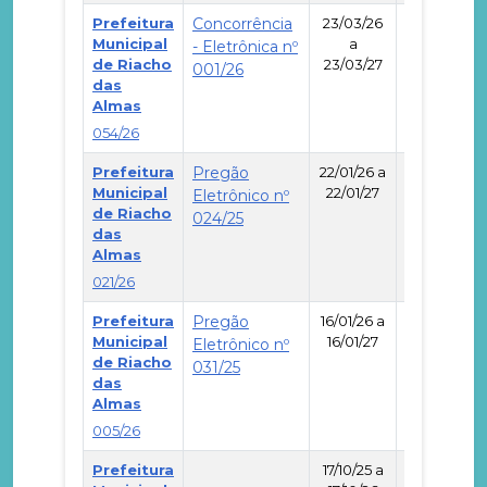
Prefeitura
Concorrência
23/03/26
Municipal
a
- Eletrônica nº
de Riacho
23/03/27
001/26
-
das
Almas
054/26
Prefeitura
Pregão
22/01/26 a
Municipal
22/01/27
Eletrônico nº
de Riacho
024/25
-
das
Almas
021/26
Prefeitura
Pregão
16/01/26 a
Municipal
16/01/27
Eletrônico nº
de Riacho
031/25
-
das
Almas
005/26
Prefeitura
17/10/25 a