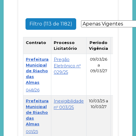
Filtro (113 de 1182)
Contrato
Processo
Período
Especific
Licitatório
Vigência
Objeto
Prefeitura
Pregão
09/03/26
Municipal
a
Eletrônico nº
de Riacho
09/03/27
029/25
-
das
Almas
048/26
Prefeitura
Inexigibilidade
10/03/25 a
Municipal
10/03/27
nº 003/25
de Riacho
-
das
Almas
001/25